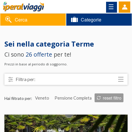
Cerca
Categorie
Volantino
Sei nella categoria
Terme
Area
Informazioni
Ci sono
26 offerte
per te!
riservata
Contatti
Prezzi in base al periodo di soggiorno.
Filtra per:
Località
reset filtro
Hai filtrato per:
Veneto
Pensione Completa
Prezzo
Trattamento
Struttura