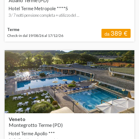
Abano Terme (PD)
Hotel Terme Metropole ****S
3 / 7 notti pensione completa + utilizzo del ...
Terme
389 €
da
Check-in dal 19/08/26 al 17/12/26
Veneto
Montegrotto Terme (PD)
Hotel Terme Apollo ***