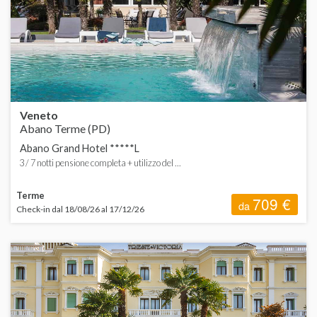
C
ORDINA
d
d
H
d
d
Veneto
C
Abano Terme (PD)
Abano Grand Hotel *****L
3 / 7 notti pensione completa + utilizzo del ...
Terme
709 €
da
Check-in dal 18/08/26 al 17/12/26