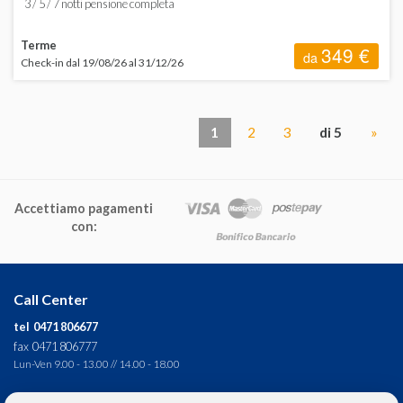
3 / 5 / 7 notti pensione completa
Terme
349 €
da
Check-in dal 19/08/26 al 31/12/26
1
2
3
di 5
»
Accettiamo pagamenti
con:
Call Center
tel 0471 806677
fax 0471 806777
Lun-Ven 9.00 - 13.00 // 14.00 - 18.00