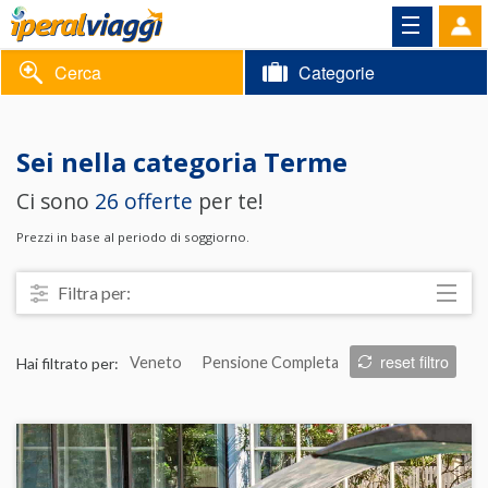
Cerca
Categorie
Volantino
Sei nella categoria
Terme
Area
Informazioni
Ci sono
26 offerte
per te!
riservata
Contatti
Prezzi in base al periodo di soggiorno.
Filtra per:
Località
reset filtro
Hai filtrato per:
Veneto
Pensione Completa
Prezzo
Trattamento
Struttura