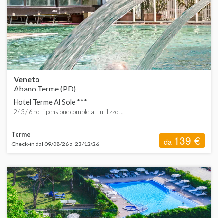
C
ORDINA
d
d
H
d
d
Veneto
C
Abano Terme (PD)
Hotel Terme Al Sole ***
2 / 3 / 6 notti pensione completa + utilizzo ...
Terme
139 €
da
Check-in dal 09/08/26 al 23/12/26