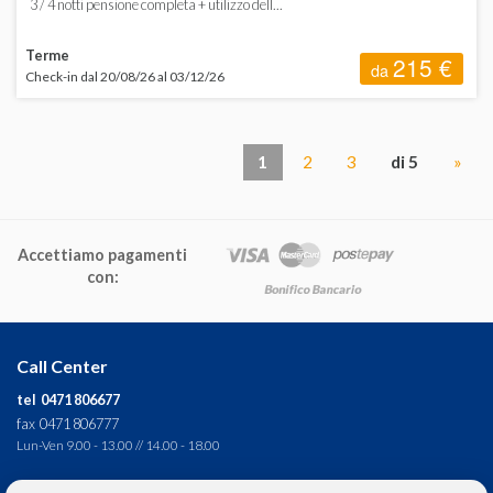
3 / 4 notti pensione completa + utilizzo dell...
Terme
215 €
da
Check-in dal 20/08/26 al 03/12/26
1
2
3
di 5
»
Accettiamo pagamenti
con:
Call Center
tel 0471 806677
fax 0471 806777
Lun-Ven 9.00 - 13.00 // 14.00 - 18.00