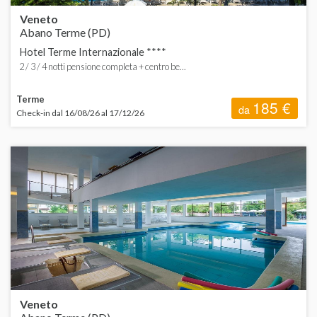
Veneto
Abano Terme (PD)
Hotel Terme Internazionale ****
2 / 3 / 4 notti pensione completa + centro be...
Terme
185 €
da
Check-in dal 16/08/26 al 17/12/26
Veneto