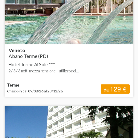
ORDINA
d
d
T
H
d
d
Veneto
Abano Terme (PD)
Hotel Terme Al Sole ***
C
2 / 3 / 6 notti mezza pensione + utilizzo del...
S
Terme
129 €
da
Check-in dal 09/08/26 al 23/12/26