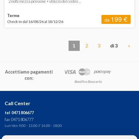
2 notti mezza pensione + utilizzo del centro ...
Terme
199 €
da
Check-in dal 16/08/26 al 18/12/26
1
2
3
di 3
»
Accettiamo pagamenti
con:
Call Center
tel 0471 806677
fax 0471 806777
Lun-Ven 9.00 - 13.00 // 14.00 - 18.00