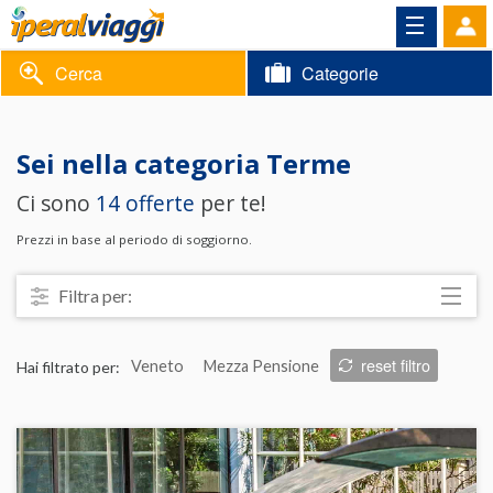
Cerca
Categorie
Volantino
Sei nella categoria
Terme
Area
Informazioni
Ci sono
14 offerte
per te!
riservata
Contatti
Prezzi in base al periodo di soggiorno.
Filtra per:
Località
reset filtro
Hai filtrato per:
Veneto
Mezza Pensione
Prezzo
Trattamento
Struttura