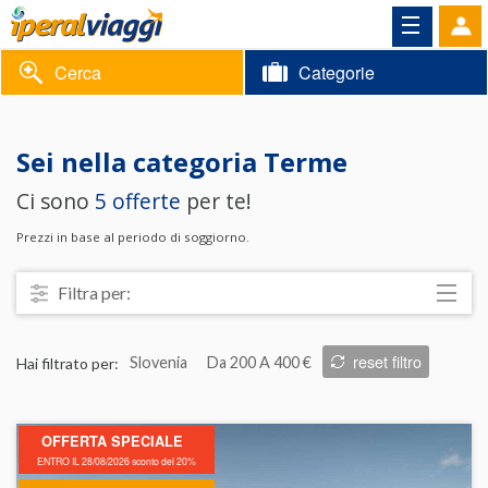
Cerca
Categorie
Volantino
Sei nella categoria
Terme
Area
Informazioni
Ci sono
5 offerte
per te!
riservata
Contatti
Prezzi in base al periodo di soggiorno.
Filtra per:
Località
reset filtro
Hai filtrato per:
Slovenia
Da 200 A 400 €
Prezzo
Trattamento
OFFERTA SPECIALE
Struttura
ENTRO IL 28/08/2026 sconto del 20%