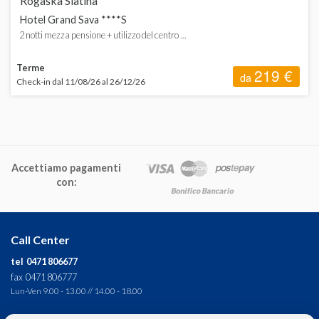
Rogaška Slatina
Hotel Grand Sava ****S
2 notti mezza pensione + utilizzo del centro ...
Terme
219 €
da
Check-in dal 11/08/26 al 26/12/26
Accettiamo pagamenti
con:
Call Center
tel 0471 806677
fax 0471 806777
Lun-Ven 9.00 - 13.00 // 14.00 - 18.00