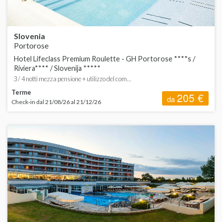
Slovenia
Portorose
Hotel Lifeclass Premium Roulette - GH Portorose ****s /
Riviera**** / Slovenija *****
3 / 4 notti mezza pensione + utilizzo del com...
Terme
205 €
da
Check-in dal 21/08/26 al 21/12/26