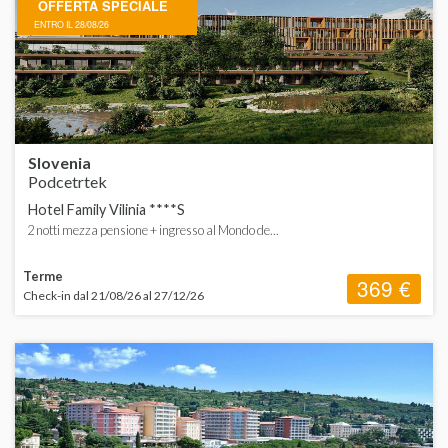
OFFERTA SPECIALE
ORDINA
d
ENTRO IL 28/08/26
d
H
C
Slovenia
S
Podcetrtek
Hotel Family Vilinia ****S
2 notti mezza pensione + ingresso al Mondo de...
Terme
369 €
Check-in dal 21/08/26 al 27/12/26