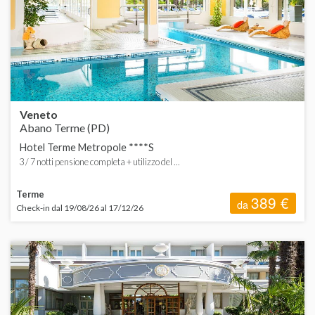
ORDINA
d
d
H
d
C
d
Veneto
S
Abano Terme (PD)
d
Hotel Terme Metropole ****S
3 / 7 notti pensione completa + utilizzo del ...
Terme
389 €
da
Check-in dal 19/08/26 al 17/12/26