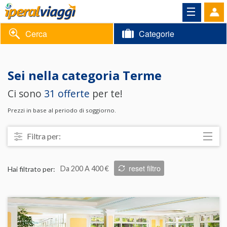
Cerca
Categorie
Volantino
Sei nella categoria
Terme
Area
Informazioni
Ci sono
31 offerte
per te!
riservata
Contatti
Prezzi in base al periodo di soggiorno.
Filtra per:
Località
reset filtro
Hai filtrato per:
Da 200 A 400 €
Prezzo
Trattamento
Struttura