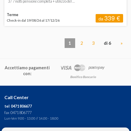
3 / 7 notti pensione completa + utilizzo del ...
Terme
339 €
da
Check-in dal 19/08/26 al 17/12/26
1
2
3
di 6
»
Accettiamo pagamenti
con:
Call Center
tel 0471 806677
fax 0471 806777
Lun-Ven 9.00 - 13.00 // 14.00 - 18.00