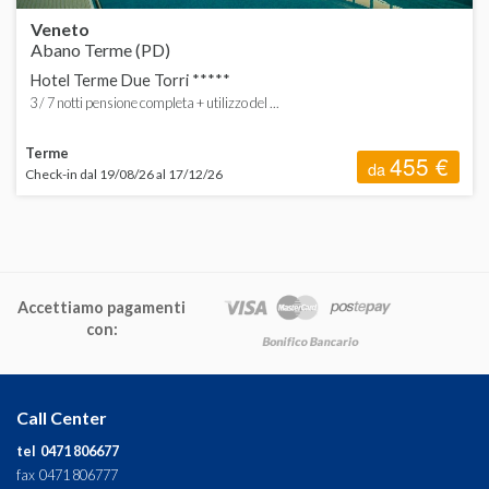
Veneto
Abano Terme (PD)
Hotel Terme Due Torri *****
3 / 7 notti pensione completa + utilizzo del ...
Terme
455 €
da
Check-in dal 19/08/26 al 17/12/26
Accettiamo pagamenti
con:
Call Center
tel 0471 806677
fax 0471 806777