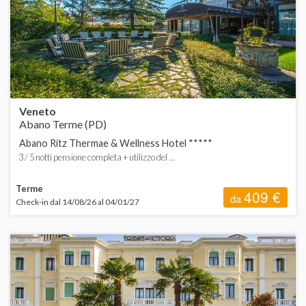
ORDINA
d
d
H
d
d
Veneto
Abano Terme (PD)
Abano Ritz Thermae & Wellness Hotel *****
3 / 5 notti pensione completa + utilizzo del ...
Terme
409 €
da
Check-in dal 14/08/26 al 04/01/27