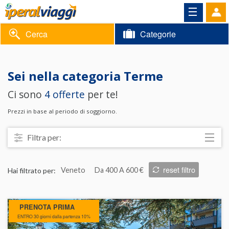
Cerca
Categorie
Volantino
Sei nella categoria
Terme
Area
Informazioni
Ci sono
4 offerte
per te!
riservata
Contatti
Prezzi in base al periodo di soggiorno.
Filtra per:
Località
reset filtro
Hai filtrato per:
Veneto
Da 400 A 600 €
Prezzo
Trattamento
PRENOTA PRIMA
Struttura
ENTRO 30 giorni dalla partenza 10%