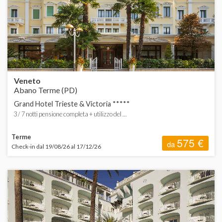
ORDINA
d
d
H
d
d
Veneto
Abano Terme (PD)
d
Grand Hotel Trieste & Victoria *****
3 / 7 notti pensione completa + utilizzo del ...
Terme
575 €
da
Check-in dal 19/08/26 al 17/12/26