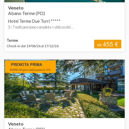
Veneto
Abano Terme (PD)
Hotel Terme Due Torri *****
3 / 7 notti pensione completa + utilizzo del ...
Terme
455 €
da
Check-in dal 19/08/26 al 17/12/26
PRENOTA PRIMA
ENTRO 30 giorni dalla partenza 10%
Veneto