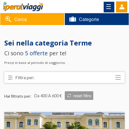
Cerca
Categorie
Volantino
Sei nella categoria
Terme
Area
Informazioni
Ci sono
5 offerte
per te!
riservata
Contatti
Prezzi in base al periodo di soggiorno.
Filtra per:
Località
reset filtro
Hai filtrato per:
Da 400 A 600 €
Prezzo
Trattamento
Struttura