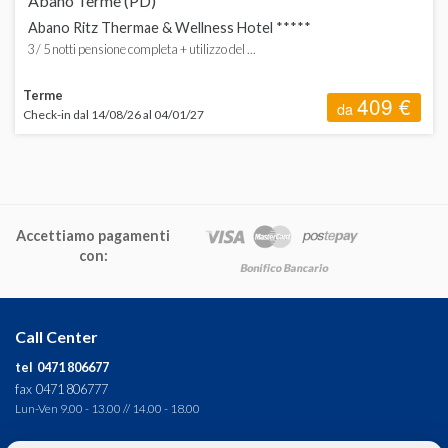
Abano Terme (PD)
Abano Ritz Thermae & Wellness Hotel *****
3 / 5 notti pensione completa + utilizzo del ...
Terme
409 €
da
Check-in dal 14/08/26 al 04/01/27
Accettiamo pagamenti
con:
Call Center
tel 0471 806677
fax 0471 806777
Lun-Ven 9.00 - 13.00 // 14.00 - 18.00