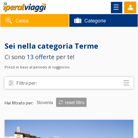
Cerca
Categorie
Volantino
Sei nella categoria
Terme
Area
Informazioni
Ci sono
13 offerte
per te!
riservata
Contatti
Prezzi in base al periodo di soggiorno.
Filtra per:
Località
reset filtro
Hai filtrato per:
Slovenia
Prezzo
Trattamento
Struttura