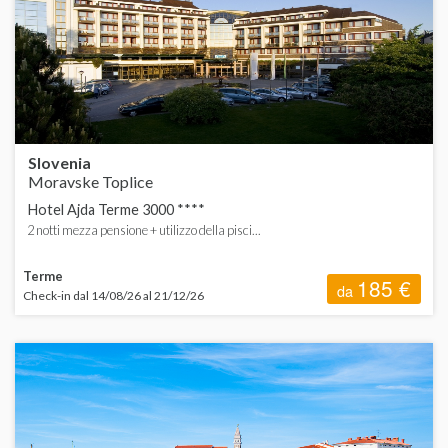
C
ORDINA
d
d
H
Slovenia
T
Moravske Toplice
Hotel Ajda Terme 3000 ****
2 notti mezza pensione + utilizzo della pisci...
Terme
185 €
da
C
Check-in dal 14/08/26 al 21/12/26
S