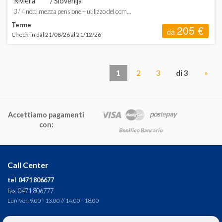
Riviera**** / Slovenija *****
3 / 4 notti mezza pensione + utilizzo del com...
Terme
205 €
da
Check-in dal 21/08/26 al 21/12/26
1
2
3
di 3
»
Accettiamo pagamenti
con:
Call Center
tel 0471 806677
fax 0471 806777
Lun-Ven 9.00 - 13.00 // 14.00 - 18.00