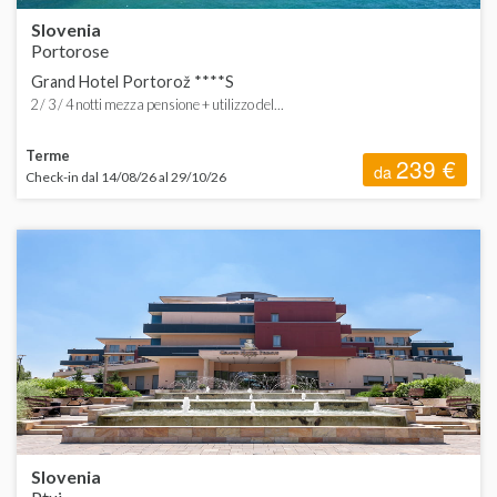
Slovenia
Portorose
Grand Hotel Portorož ****S
2 / 3 / 4 notti mezza pensione + utilizzo del...
Terme
239 €
da
Check-in dal 14/08/26 al 29/10/26
Slovenia