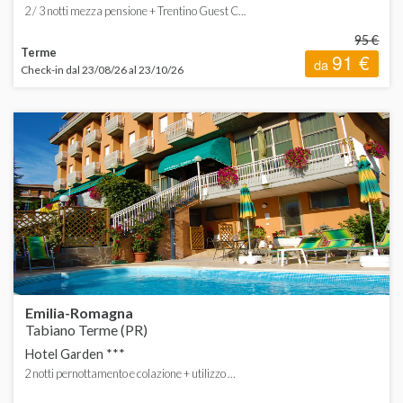
2 / 3 notti mezza pensione + Trentino Guest C...
95 €
Terme
91 €
da
Check-in dal 23/08/26 al 23/10/26
Emilia-Romagna
Tabiano Terme (PR)
Hotel Garden ***
2 notti pernottamento e colazione + utilizzo ...