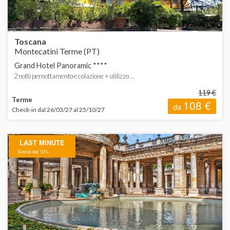
Toscana
Montecatini Terme (PT)
Grand Hotel Panoramic ****
2 notti pernottamento e colazione + utilizzo ...
119 €
Terme
108 €
da
Check-in dal 26/03/27 al 25/10/27
LAST MINUTE
Sconto del 10%