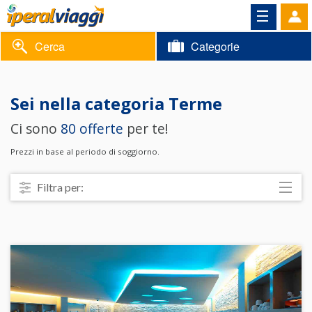
Cerca
Categorie
Volantino
Sei nella categoria
Terme
Area
Informazioni
Ci sono
80 offerte
per te!
riservata
Contatti
Prezzi in base al periodo di soggiorno.
Filtra per:
Località
Prezzo
Trattamento
Struttura