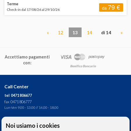
Terme
79 €
da
Check-in dal 17/08/26 al 29/10/26
«
12
13
14
di 14
»
Accettiamo pagamenti
con:
Call Center
tel 0471 806677
fax 0471 806777
Lun-Ven 9.00 - 13.00 // 14.00 - 18.00
Direzione tecnica
Noi usiamo i cookies
Ignas Tour S.p.A.