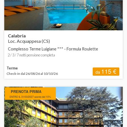
C
ORDINA
d
d
H
d
Calabria
Loc. Acquappesa (CS)
d
Complesso Terme Luigiane *** - Formula Roulette
T
d
2 / 3 / 7 notti pensione completa
Terme
115 €
da
Check-in dal 26/08/26 al 10/10/26
C
PRENOTA PRIMA
S
ENTRO IL 31/03/2027 sconto del 10%