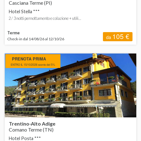
Casciana Terme (PI)
Hotel Stella ***
2 / 3 notti pernottamento e colazione + utili...
Terme
105 €
da
Check-in dal 14/08/26 al 12/10/26
PRENOTA PRIMA
ENTRO IL 15/10/2026 sconto del 5%
Trentino-Alto Adige
Comano Terme (TN)
Hotel Posta ***