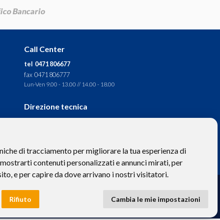
Call Center
tel 0471 806677
fax 0471 806777
Lun-Ven 9.00 - 13.00 // 14.00 - 18.00
Direzione tecnica
Ignas Tour S.p.A.
Largo Cesare Battisti, 28 -
39044 Egna (BZ) - Italia
niche di tracciamento per migliorare la tua esperienza di
P.IVA: 01652670215
 mostrarti contenuti personalizzati e annunci mirati, per
sito, e per capire da dove arrivano i nostri visitatori.
to hanno valore puramente descrittivo. -
Privacy
e
Cookies
Rifiuto
Cambia le mie impostazioni
 BZ-154275 | ignastoursrl@mail-certificata.org