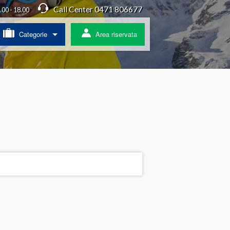
Call Center 0471 806677
4.00 - 18.00
Categorie
Area riservata
/ Agriturismo
a
ss
 pullman
ratis