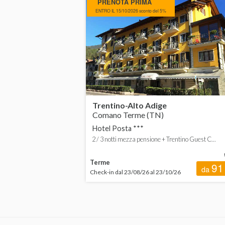
PRENOTA PRIMA
Campania
ENTRO IL 15/10/2026 sconto del 5%
Emilia-Romagna
Toscana
Trentino-Alto Adige
Veneto
Trentino-Alto Adige
Comano Terme (TN)
ESTERO
Hotel Posta ***
Croazia
2 / 3 notti mezza pensione + Trentino Guest C...
Slovenia
Terme
91
da
Check-in dal 23/08/26 al 23/10/26