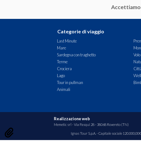
Accettiamo
Categorie di viaggio
Last Minute
Pren
Mare
Mon
Sardegna con traghetto
Volo
Terme
Natu
Crociera
Citt
Lago
Wel
Tour in pullman
Bimb
Animali
Realizzazione web
Memetic srl
- Via Pasqui 28 - 38068 Rovereto (TN)
Ignas Tour S.p.A. - Capitale sociale 120.000,