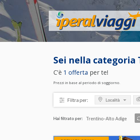
Sei nella categoria
C'è
1 offerta
per te!
Prezzi in base al periodo di soggiorno.
Filtra per:
Località
MOSTRA TUTTO
M
Hai filtrato per:
Trentino-Alto Adige
ITALIA
da
Calabria