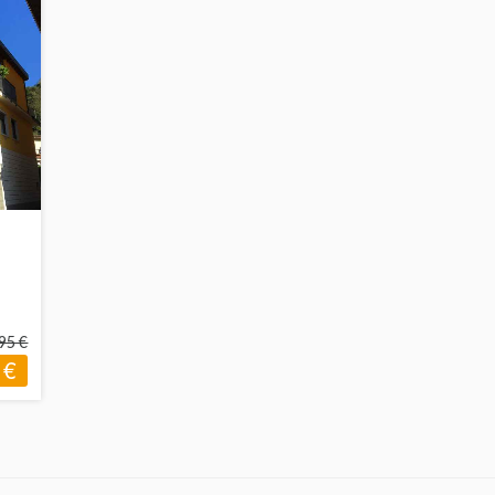
95 €
 €