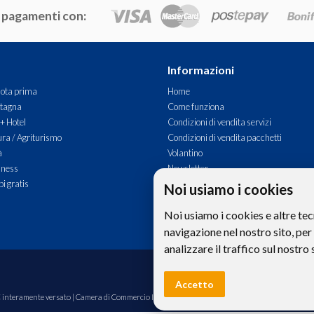
 pagamenti con:
Informazioni
ota prima
Home
tagna
Come funziona
 + Hotel
Condizioni di vendita servizi
ra / Agriturismo
Condizioni di vendita pacchetti
à
Volantino
lness
Newsletter
i gratis
Commenti
Noi usiamo i cookies
Contatti
Noi usiamo i cookies e altre tec
navigazione nel nostro sito, per
analizzare il traffico sul nostro 
Le foto e le immagini riprodotte sul si
Accetto
00€ interamente versato | Camera di Commercio Industria Artigianato e Agricoltura di Bolzano,