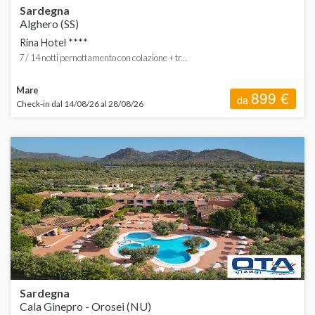
Sardegna
Alghero (SS)
Rina Hotel ****
7 / 14 notti pernottamento con colazione + tr...
Mare
899 €
da
Check-in dal 14/08/26 al 28/08/26
Sardegna
Cala Ginepro - Orosei (NU)