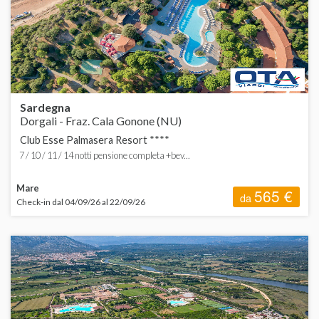
Sardegna
Dorgali - Fraz. Cala Gonone (NU)
Club Esse Palmasera Resort ****
7 / 10 / 11 / 14 notti pensione completa +bev...
Mare
565 €
da
Check-in dal 04/09/26 al 22/09/26