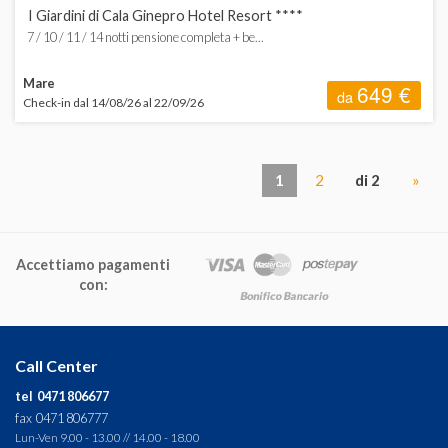
I Giardini di Cala Ginepro Hotel Resort ****
7 / 10 / 11 / 14 notti pensione completa + be...
Mare
649 €
da
Check-in dal 14/08/26 al 22/09/26
1
2
di 2
»
Accettiamo pagamenti
con:
Call Center
tel 0471 806677
fax 0471 806777
Lun-Ven 9.00 - 13.00 // 14.00 - 18.00