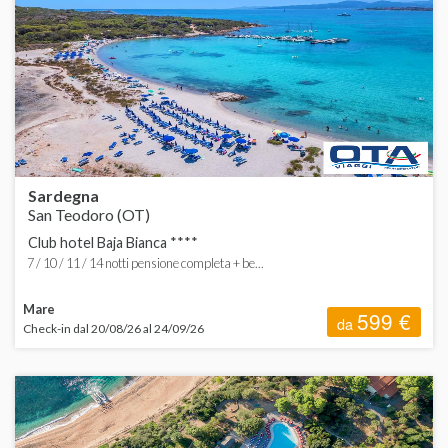
Struttura
ORDINA
d
d
H
V
Sardegna
San Teodoro (OT)
Club hotel Baja Bianca ****
7 / 10 / 11 / 14 notti pensione completa + be...
Mare
599 €
da
Check-in dal 20/08/26 al 24/09/26