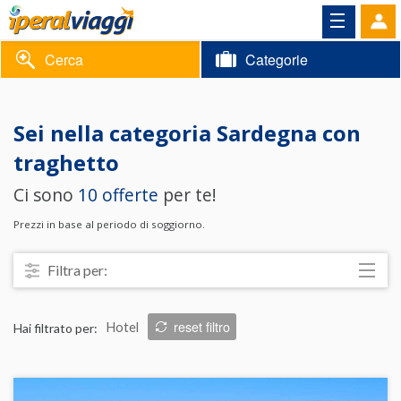
Cerca
Categorie
Volantino
Sei nella categoria
Sardegna con
Area
Informazioni
traghetto
riservata
Ci sono
10 offerte
per te!
Contatti
Prezzi in base al periodo di soggiorno.
Filtra per:
Località
reset filtro
Hai filtrato per:
Hotel
Prezzo
Trattamento