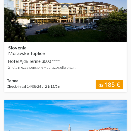
B
ORDINA
d
C
d
H
Slovenia
F
Moravske Toplice
Hotel Ajda Terme 3000 ****
L
2 notti mezza pensione + utilizzo della pisci...
Terme
185 €
da
Check-in dal 14/08/26 al 21/12/26
S