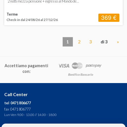
2 notti mezza pensione + ingresso al Mondo de...
Terme
369 €
Check-in dal 24/08/26 al 27/12/26
1
2
3
di 3
»
Accettiamo pagamenti
con:
Call Center
tel 0471 806677
fax 0471 806777
Lun-Ven 9.00 - 13.00 // 14.00 - 18.00