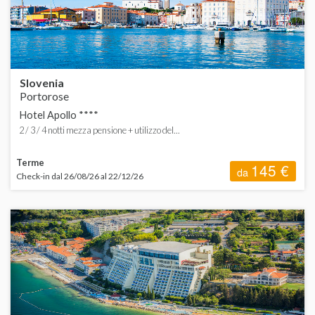
T
V
Slovenia
Portorose
Hotel Apollo ****
A
2 / 3 / 4 notti mezza pensione + utilizzo del...
C
Terme
145 €
da
Check-in dal 26/08/26 al 22/12/26
G
S