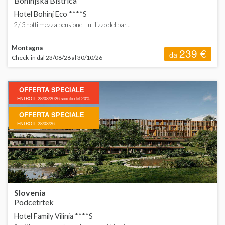
Bohinjska Bistrica
Hotel Bohinj Eco ****S
2 / 3 notti mezza pensione + utilizzo del par...
Montagna
239 €
da
Check-in dal 23/08/26 al 30/10/26
OFFERTA SPECIALE
ENTRO IL 28/08/2026 sconto del 20%
OFFERTA SPECIALE
ENTRO IL 28/08/26
Slovenia
Podcetrtek
Hotel Family Vilinia ****S