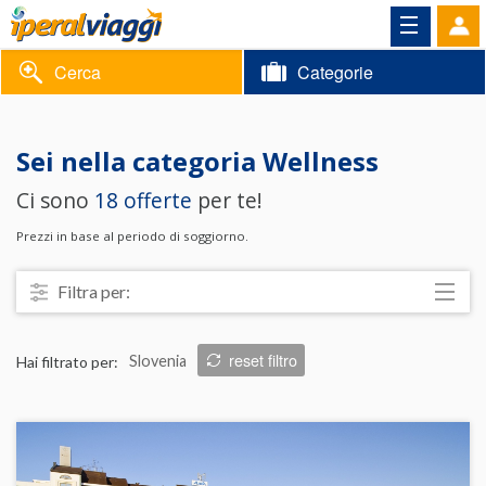
Cerca
Categorie
Volantino
Sei nella categoria
Wellness
Area
Informazioni
Ci sono
18 offerte
per te!
riservata
Contatti
Prezzi in base al periodo di soggiorno.
Filtra per:
Località
reset filtro
Hai filtrato per:
Slovenia
Prezzo
Trattamento
Struttura