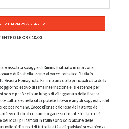
 non ha più posti disponibili.
 ENTRO LE ORE 10:00
ima e assolata spiaggia di Rimini. È situato in una zona
omare di Rivabella, vicino al parco tematico "Italia in
della Riviera Romagnola.
Rimini è una delle principali città della
soggiorno estivo di fama internazionale, si estende per
i non è però solo un luogo di villeggiatura della Riviera
ico-culturale: nella città potete trovare angoli suggestivi del
di epoca romana. L'accoglienza calorosa della gente del
i tanti eventi che il comune organizza durante l'estate nei
ile dei locali più famosi in Italia sono solo alcune delle
 milioni di turisti di tutte le età e di qualsiasi provenienza.