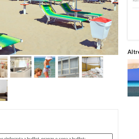
Altr
 rinforzata a buffet, pranzo e cena a buffet;