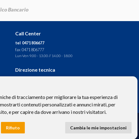
Call Center
tel 0471 806677
fax 0471 806777
Lun-Ven 9.00 - 13.00 // 14.00 - 18.00
Direzione tecnica
Ignas Tour S.p.A.
Largo Cesare Battisti, 28 -
39044 Egna (BZ) - Italia
niche di tracciamento per migliorare la tua esperienza di
P.IVA: 01652670215
 mostrarti contenuti personalizzati e annunci mirati, per
sito, e per capire da dove arrivano i nostri visitatori.
to hanno valore puramente descrittivo. -
Privacy
e
Cookies
Rifiuto
Cambia le mie impostazioni
 BZ-154275 | ignastoursrl@mail-certificata.org