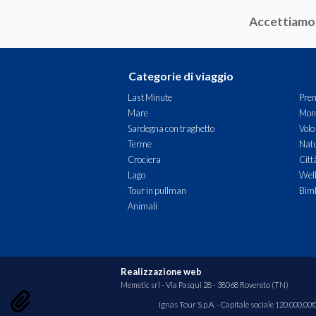
Accettiamo
Categorie di viaggio
Last Minute
Pren
Mare
Mon
Sardegna con traghetto
Volo
Terme
Natu
Crociera
Citt
Lago
Wel
Tour in pullman
Bimb
Animali
Realizzazione web
Memetic srl
- Via Pasqui 28 - 38068 Rovereto (TN)
Ignas Tour S.p.A. - Capitale sociale 120.000,