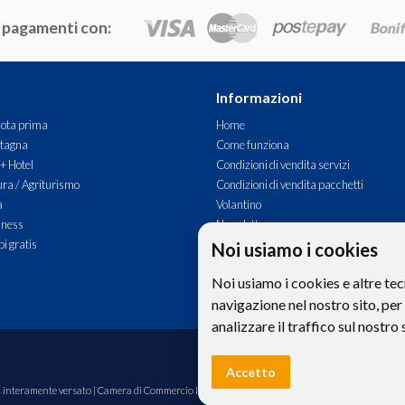
 pagamenti con:
Informazioni
ota prima
Home
tagna
Come funziona
 + Hotel
Condizioni di vendita servizi
ra / Agriturismo
Condizioni di vendita pacchetti
à
Volantino
lness
Newsletter
i gratis
Commenti
Noi usiamo i cookies
Contatti
Noi usiamo i cookies e altre tec
navigazione nel nostro sito, per
analizzare il traffico sul nostro 
Le foto e le immagini riprodotte sul si
Accetto
00€ interamente versato | Camera di Commercio Industria Artigianato e Agricoltura di Bolzano,