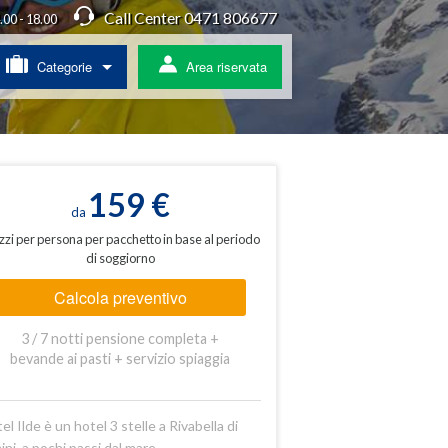
Call Center 0471 806677
4.00 - 18.00
Categorie
Area riservata
/ Agriturismo
a
159 €
da
zzi per persona per pacchetto in base al periodo
di soggiorno
ss
Calcola preventivo
 pullman
3 / 7 notti pensione completa +
ratis
bevande ai pasti + servizio spiaggia
el Ilde è un hotel 3 stelle a Rivabella di
ini, a pochi passi dal mare.