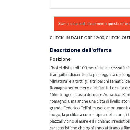
Siamo spiacenti, al momento questa offerta
CHECK-IN DALLE ORE 12:00, CHECK-OUT
Descrizione dell'offerta
Posizione
L'hotel dista soli 100 metri dall’attrezzatiss
tranquilla adiacente alla passeggiata del lung
Miniatura" e a tutti gli altri parchi tematici 
Romagna per numero di abitanti. Località di 
15km lungo la costa del mare Adriatico. Rimin
romagnola, ma anche una città di livello stor
grande Federico Fellini, musei e monumenti 
luogo, la prelibata cucina tipica della zona, 
piazzali vicino al mare e il richiamo irresistib
caratteristiche che ogni anno attirano a Rimini