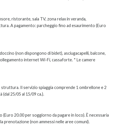
sore, ristorante, sala TV, zona relax in veranda,
ruttura. A pagamento: parcheggio fino ad esaurimento (Euro
doccino (non dispongono di bidet), asciugacapelli, balcone,
 collegamento internet Wi-Fi, cassaforte. * Le camere
lla struttura. Il servizio spiaggia comprende 1 ombrellone e 2
à (dal 25/05 al 15/09 ca.).
to (Euro 20.00 per soggiorno da pagare in loco). È necessaria
ella prenotazione (non ammessi nelle aree comuni).