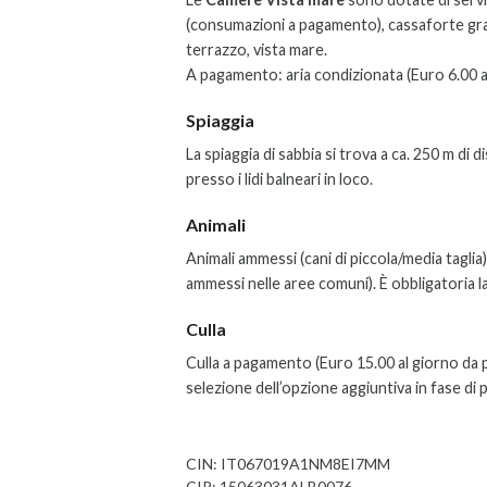
(consumazioni a pagamento), cassaforte gra
terrazzo,
vista mare.
A pagamento: aria condizionata (Euro 6.00 a
Spiaggia
La spiaggia di sabbia si trova a ca. 250 m di 
presso i lidi balneari in loco.
Animali
Animali ammessi (cani di piccola/media tagli
ammessi nelle aree comuni). È obbligatoria l
Culla
Culla a pagamento (Euro 15.00 al giorno da p
selezione dell’opzione aggiuntiva in fase di
CIN: IT067019A1NM8EI7MM
CIR: 15063031ALB0076