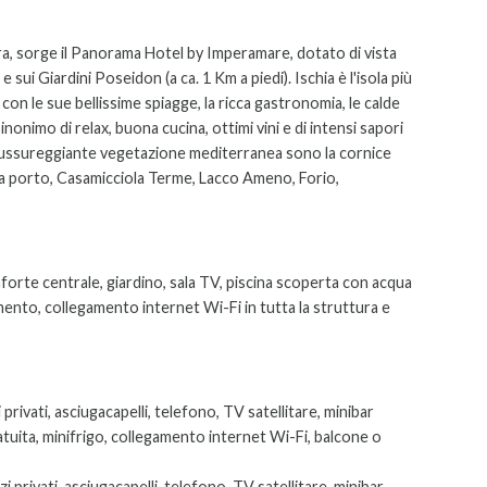
ara, sorge il Panorama Hotel by Imperamare, dotato di vista
 sui Giardini Poseidon (a ca. 1 Km a piedi). Ischia è l'isola più
 con le sue bellissime spiagge, la ricca gastronomia, le calde
nonimo di relax, buona cucina, ottimi vini e di intensi sapori
la lussureggiante vegetazione mediterranea sono la cornice
chia porto, Casamicciola Terme, Lacco Ameno, Forio,
aforte centrale, giardino, sala TV, piscina scoperta con acqua
imento, collegamento internet Wi-Fi in tutta la struttura e
privati, asciugacapelli, telefono, TV satellitare, minibar
uita, minifrigo, collegamento internet Wi-Fi, balcone o
i privati, asciugacapelli, telefono, TV satellitare, minibar