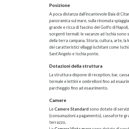
Posizione
A poca distanza dall’incantevole Baia di Cit
panoramica sul mare, sulla rinomata spiaggia e
grande e ricca di fascino del Golfo di Napoli,
sorgenti termali: le vacanze ad Ischia sono si
della terra campana. Storia, cultura, arte, 
dei caratteristici villaggi ischitani come Is
Sant’Angelo e Ischia ponte.
Dotazioni della struttura
La struttura dispone di reception, bar, cass
termale e lettini e ombrelloni fino ad esaur
parcheggio fino ad esaurimento.
Camere
Le
Camere Standard
sono dotate di servizi 
(consumazioni a pagamento), cassaforte grat
terrazzo.
Le
Camere Vista mare
sono dotate di serviz