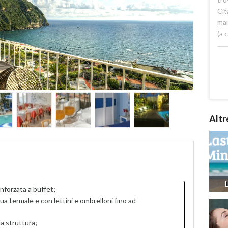
Cit
mar
(a 
Altr
nforzata a buffet;
ua termale e con lettini e ombrelloni fino ad
a struttura;