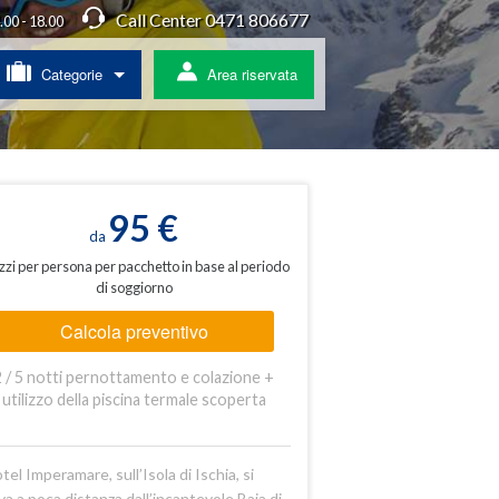
Call Center 0471 806677
4.00 - 18.00
Categorie
Area riservata
/ Agriturismo
a
95 €
da
zzi per persona per pacchetto in base al periodo
di soggiorno
ss
Calcola preventivo
 pullman
2 / 5 notti pernottamento e colazione +
ratis
utilizzo della piscina termale scoperta
otel Imperamare, sull’Isola di Ischia, si
va a poca distanza dall’incantevole Baia di