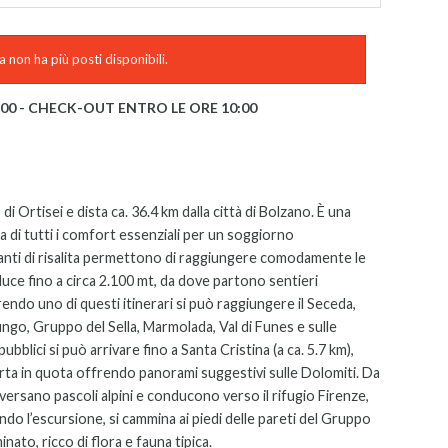
 non ha più posti disponibili.
:00 - CHECK-OUT ENTRO LE ORE 10:00
di Ortisei e dista ca. 36.4 km dalla città di Bolzano. È una
a di tutti i comfort essenziali per un soggiorno
pianti di risalita permettono di raggiungere comodamente le
uce fino a circa 2.100 mt, da dove partono sentieri
endo uno di questi itinerari si può raggiungere il Seceda,
ngo, Gruppo del Sella, Marmolada, Val di Funes e sulle
ubblici si può arrivare fino a Santa Cristina (a ca. 5.7 km),
porta in quota offrendo panorami suggestivi sulle Dolomiti. Da
versano pascoli alpini e conducono verso il rifugio Firenze,
o l’escursione, si cammina ai piedi delle pareti del Gruppo
nato, ricco di flora e fauna tipica.