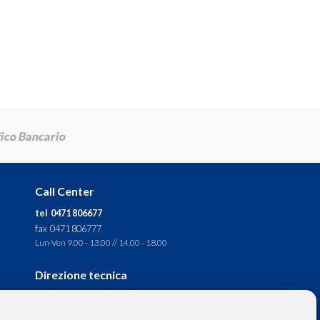
Call Center
tel 0471 806677
fax 0471 806777
Lun-Ven 9.00 - 13.00 // 14.00 - 18.00
Direzione tecnica
Ignas Tour S.p.A.
Largo Cesare Battisti, 28 -