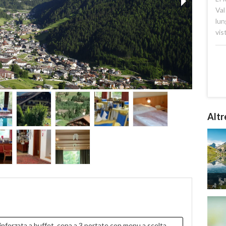
Val
lun
vis
Altr
nforzata a buffet, cena a 3 portate con menu a scelta