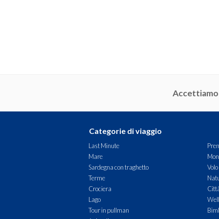
Accettiamo
Categorie di viaggio
Last Minute
Pren
Mare
Mon
Sardegna con traghetto
Volo
Terme
Natu
Crociera
Citt
Lago
Wel
Tour in pullman
Bimb