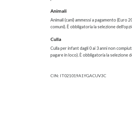
Animali
Animali (cani) ammessi a pagamento (Euro 20
comuni). È obbligatoria la selezione dell'opz
Culla
Culla per infant dagli 0 ai 3 anni non compi
pagare in loco)
.
È obbligatoria la selezione d
CIN: IT021019A1YGACUV3C