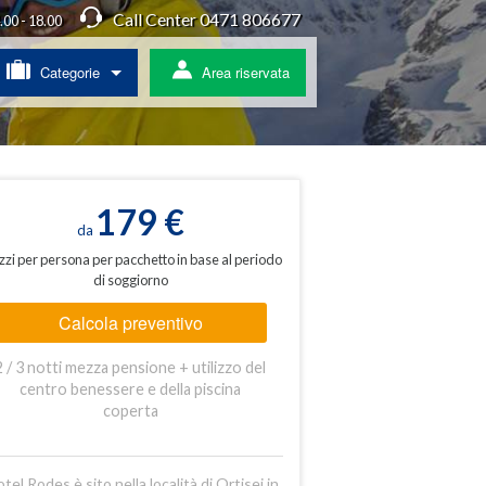
Call Center 0471 806677
4.00 - 18.00
Categorie
Area riservata
/ Agriturismo
a
179 €
da
zzi per persona per pacchetto in base al periodo
di soggiorno
ss
Calcola preventivo
 pullman
2 / 3 notti mezza pensione + utilizzo del
ratis
centro benessere e della piscina
coperta
otel Rodes è sito nella località di Ortisei in