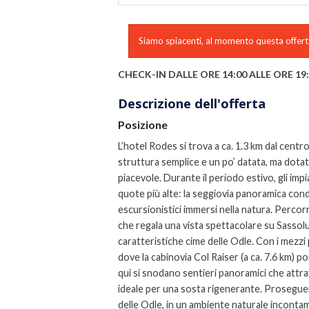
Siamo spiacenti, al momento questa offerta
CHECK-IN DALLE ORE 14:00 ALLE ORE 19
Descrizione dell'offerta
Posizione
L’hotel Rodes si trova a ca. 1.3 km dal centro 
struttura semplice e un po’ datata, ma dotat
piacevole.
Durante il periodo estivo, gli im
quote più alte: la seggiovia panoramica cond
escursionistici immersi nella natura. Percorr
che regala una vista spettacolare su Sassolu
caratteristiche cime delle Odle.
Con i mezzi p
dove la cabinovia Col Raiser (a ca. 7.6 km) 
qui si snodano sentieri panoramici che attra
ideale per una sosta rigenerante. Proseguend
delle Odle, in un ambiente naturale incontami