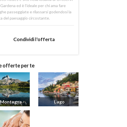
 Gardena ed è l’ideale per chi ama fare
ghe passeggiate e rilassarsi godendosi la
ta del paesaggio circostante.
Condividi l'offerta
e offerte per te
Montagna
Lago