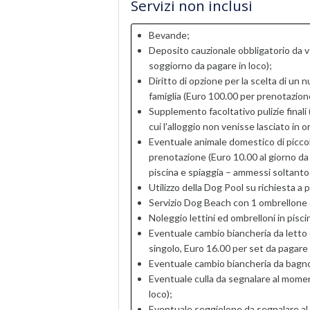
Servizi non inclusi
Bevande;
Deposito cauzionale obbligatorio da 
soggiorno da pagare in loco);
Diritto di opzione per la scelta di un n
famiglia (Euro 100.00 per prenotazione
Supplemento facoltativo pulizie finali
cui l'alloggio non venisse lasciato in o
Eventuale animale domestico di piccola
prenotazione (Euro 10.00 al giorno da
piscina e spiaggia – ammessi soltanto 
Utilizzo della Dog Pool su richiesta a
Servizio Dog Beach con 1 ombrellone e 
Noleggio lettini ed ombrelloni in pisc
Eventuale cambio biancheria da letto e
singolo, Euro 16.00 per set da pagare i
Eventuale cambio biancheria da bagno 
Eventuale culla da segnalare al momen
loco);
Eventuale seggiolone da segnalare al