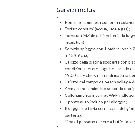
Servizi inclusi
Pensione completa con prima colazione
Forfait consumi (acqua, luce e gas);
Fornitura iniziale di biancheria da bagn
reception);
Servizio spiaggia con 1 ombrellone e 2 l
al 15/09 ca.);
Utilizzo della piscina scoperta con pi
condizioni metereologiche – valido dal 
19:00 ca. – chiusa il lunedì mattina p
Utilizzo del campo da beach volley e d
Animazione e miniclub secondo orari pre
Collegamento internet Wi-Fi nelle zo
1 posto auto incluso per alloggio;
Il soggiorno inizia con la cena del gior
partenza.
*i pasti possono essere a buffet o serv