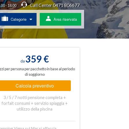
Call Center 0471 806677
4.00 - 18.00
Categorie
Area riservata
/ Agriturismo
a
359 €
da
zzi per persona per pacchetto in base al periodo
di soggiorno
ss
Calcola preventivo
 pullman
3 / 5 / 7 notti pensione completa +
ratis
forfait consumi + servizio spiaggia +
utilizzo della piscina
Camping Vigna sul Mar si affaccia