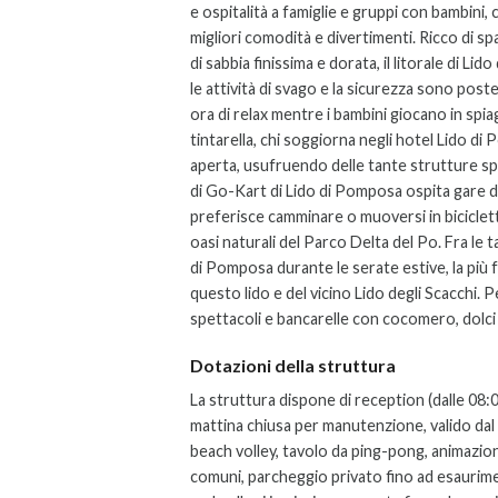
e ospitalità a famiglie e gruppi con bambini,
migliori comodità e divertimenti. Ricco di sp
di sabbia finissima e dorata, il litorale di L
le attività di svago e la sicurezza sono post
ora di relax mentre i bambini giocano in spiag
tintarella, chi soggiorna negli hotel Lido di 
aperta, usufruendo delle tante strutture sport
di Go-Kart di Lido di Pomposa ospita gare di l
preferisce camminare o muoversi in biciclet
oasi naturali del Parco Delta del Po. Fra le 
di Pomposa durante le serate estive, la più f
questo lido e del vicino Lido degli Scacchi. P
spettacoli e bancarelle con cocomero, dolci 
Dotazioni della struttura
La struttura dispone di reception (dalle 08:00
mattina chiusa per manutenzione, valido dal
beach volley, tavolo da ping-pong, animazio
comuni, parcheggio privato fino ad esaurime