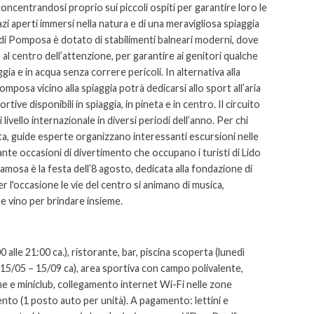
 concentrandosi proprio sui piccoli ospiti per garantire loro le
azi aperti immersi nella natura e di una meravigliosa spiaggia
ido di Pomposa è dotato di stabilimenti balneari moderni, dove
e al centro dell’attenzione, per garantire ai genitori qualche
gia e in acqua senza correre pericoli. In alternativa alla
Pomposa vicino alla spiaggia potrà dedicarsi allo sport all’aria
ive disponibili in spiaggia, in pineta e in centro. Il circuito
ivello internazionale in diversi periodi dell’anno. Per chi
ta, guide esperte organizzano interessanti escursioni nelle
tante occasioni di divertimento che occupano i turisti di Lido
amosa è la festa dell’8 agosto, dedicata alla fondazione di
er l'occasione le vie del centro si animano di musica,
e vino per brindare insieme.
 alle 21:00 ca.), ristorante, bar, piscina scoperta (lunedì
 15/05 – 15/09 ca), area sportiva con campo polivalente,
ne e miniclub, collegamento internet Wi-Fi nelle zone
nto (1 posto auto per unità). A pagamento: lettini e