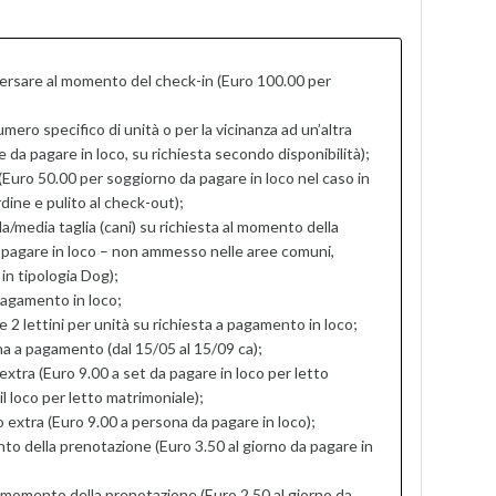
versare al momento del check-in (Euro 100.00 per
umero specifico di unità o per la vicinanza ad un’altra
 da pagare in loco, su richiesta secondo disponibilità);
 (Euro 50.00 per soggiorno da pagare in loco nel caso in
rdine e pulito al check-out);
/media taglia (cani) su richiesta al momento della
 pagare in loco – non ammesso nelle aree comuni,
in tipologia Dog);
 pagamento in loco;
2 lettini per unità su richiesta a pagamento in loco;
ina a pagamento (dal 15/05 al 15/09 ca);
xtra (Euro 9.00 a set da pagare in loco per letto
l loco per letto matrimoniale);
extra (Euro 9.00 a persona da pagare in loco);
to della prenotazione (Euro 3.50 al giorno da pagare in
 momento della prenotazione (Euro 2.50 al giorno da