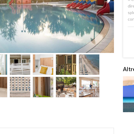
dir
spl
con
Altr