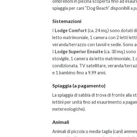
ombrelloni in piscina scoperta fino ad esaur
spiaggia per cani “Dog Beach” disponibili a 
Sistemazioni
I
Lodge Comfort
(ca. 24 mq.) sono dotati di
letto matrimoniale, 1 camera con 2 letti letti
veranda/terrazzo con tavoli e sedie. Sono ada
I
Lodge Superior Ensuite
(ca. 30 mq.) sono 
stoviglie, 1 camera da letto matrimoniale, 1 c
condizionata, TV satellitare, veranda/terrazz
e 1 bambino fino a 9.99 anni.
Spiaggia (a pagamento)
La spiaggia di sabbia di trova di fronte alla
lettini per unità fino ad esaurimento a paga
metereologiche).
Animali
Animali di piccola o media taglia (cani) amm