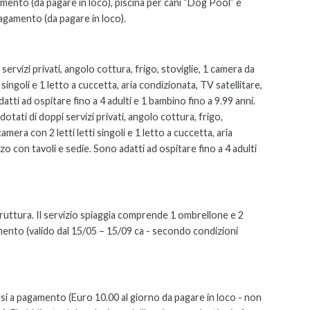
imento (da pagare in loco),
piscina per cani “Dog Pool” e
pagamento (da pagare in loco).
 servizi privati, angolo cottura, frigo, stoviglie, 1 camera da
 singoli e 1 letto a cuccetta, aria condizionata, TV satellitare,
tti ad ospitare fino a 4 adulti e 1 bambino fino a 9.99 anni.
dotati di doppi servizi privati, angolo cottura, frigo,
amera con 2 letti letti singoli e 1 letto a cuccetta, aria
o con tavoli e sedie. Sono adatti ad ospitare fino a 4 adulti
 struttura. Il servizio spiaggia comprende 1 ombrellone e 2
mento (valido dal 15/05 – 15/09 ca - secondo condizioni
essi a pagamento (Euro 10.00 al giorno da pagare in loco - non